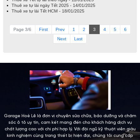
Thuê xe tự lái ngày Tết 2025 - 14/01/2025
Thuê xe tự lái Tết HCM - 18/01/2025
Page 3/6
First
Prev
1
2
3
4
5
6
Next
Last
Garage Hoè Lê là đơn vị chuyên sửa chữa, bảo dưỡng và chăm
sóc ô tô uy tín, cam kết mang đến cho khách hàng dịch vụ
chất lượng cao với chi phí hợp lý. Với đội ngũ kỹ thuật viên giàu
kinh nghiệm cùng trang thiết bị hiện đại, chúng tôi cung cấp