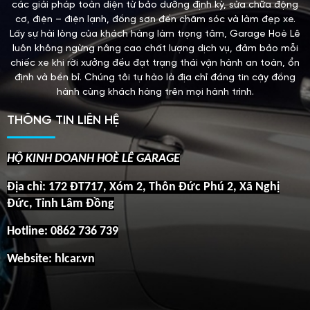
các giải pháp toàn diện từ bảo dưỡng định kỳ, sửa chữa động
cơ, điện – điện lạnh, đồng sơn đến chăm sóc và làm đẹp xe.
Lấy sự hài lòng của khách hàng làm trọng tâm, Garage Hoè Lê
luôn không ngừng nâng cao chất lượng dịch vụ, đảm bảo mỗi
chiếc xe khi rời xưởng đều đạt trạng thái vận hành an toàn, ổn
định và bền bỉ. Chúng tôi tự hào là địa chỉ đáng tin cậy đồng
hành cùng khách hàng trên mọi hành trình.
THÔNG TIN LIÊN HỆ
HỘ KINH DOANH HOÈ LÊ GARAGE
Địa chỉ: 172 ĐT717, Xóm 2, Thôn Đức Phú 2, Xã Nghị
Đức, Tỉnh Lâm Đồng
Hotline:
0862 736 739
Website: hlcar.vn