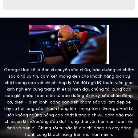
Garage Hoè Lê là đơn vị chuyên sửa chữa, bảo dưỡng và chăm
sóc ô tô uy tín, cam kết mang đến cho khách hàng dịch vụ
chất lượng cao với chi phí hợp lý. Với đội ngũ kỹ thuật viên giàu
kinh nghiệm cùng trang thiết bị hiện đại, chúng tôi cung cấp
các giải pháp toàn diện từ bảo dưỡng định kỳ, sửa chữa động
cơ, điện – điện lạnh, đồng sơn đến chăm sóc và làm đẹp xe.
Lấy sự hài lòng của khách hàng làm trọng tâm, Garage Hoè Lê
luôn không ngừng nâng cao chất lượng dịch vụ, đảm bảo mỗi
chiếc xe khi rời xưởng đều đạt trạng thái vận hành an toàn, ổn
định và bền bỉ. Chúng tôi tự hào là địa chỉ đáng tin cậy đồng
hành cùng khách hàng trên mọi hành trình.