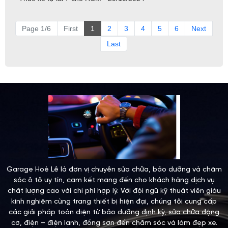
Page 1/6
First
1
2
3
4
5
6
Next
Last
Garage Hoè Lê là đơn vị chuyên sửa chữa, bảo dưỡng và chăm
sóc ô tô uy tín, cam kết mang đến cho khách hàng dịch vụ
chất lượng cao với chi phí hợp lý. Với đội ngũ kỹ thuật viên giàu
kinh nghiệm cùng trang thiết bị hiện đại, chúng tôi cung cấp
các giải pháp toàn diện từ bảo dưỡng định kỳ, sửa chữa động
cơ, điện – điện lạnh, đồng sơn đến chăm sóc và làm đẹp xe.