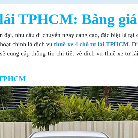
 lái TPHCM: Bảng giá
ện đại, nhu cầu di chuyển ngày càng cao, đặc biệt là 
 hoạt chính là dịch vụ
thuê xe 4 chỗ tự lái TPHCM
. D
sẽ cung cấp thông tin chi tiết về dịch vụ thuê xe tự 
lái TPHCM