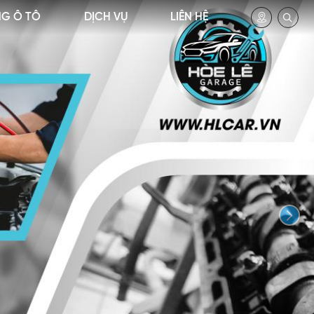
NG Ô TÔ
DỊCH VỤ
LIÊN HỆ