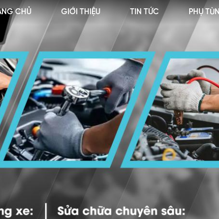
ANG CHỦ
GIỚI THIỆU
TIN TỨC
PHỤ TÙ