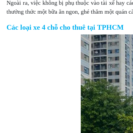
Ngoài ra, việc không bị phụ thuộc vào tài xế hay c
thưởng thức một bữa ăn ngon, ghé thăm một quán cà 
Các loại xe 4 chỗ cho thuê tại TPHCM