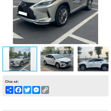
Chia sẻ:
Share
Facebook
Twitter
Messenger
Copy
Link