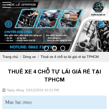
Trang chủ
Dòng xe
Thuê xe 4 chỗ tự lái giá rẻ tại TPHCM
THUÊ XE 4 CHỖ TỰ LÁI GIÁ RẺ TẠI
TPHCM
Ngày đăng: 19/12/2024 10:21 PM
Mục lục
[
Hiện
]