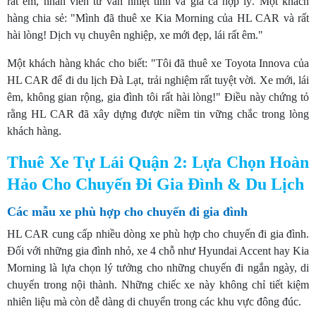
rất êm, nhân viên tư vấn nhiệt tình và giá cả hợp lý. Một khách
hàng chia sẻ: "Mình đã thuê xe Kia Morning của HL CAR và rất
hài lòng! Dịch vụ chuyên nghiệp, xe mới đẹp, lái rất êm."
Một khách hàng khác cho biết: "Tôi đã thuê xe Toyota Innova của
HL CAR để đi du lịch Đà Lạt, trải nghiệm rất tuyệt vời. Xe mới, lái
êm, không gian rộng, gia đình tôi rất hài lòng!" Điều này chứng tỏ
rằng HL CAR đã xây dựng được niềm tin vững chắc trong lòng
khách hàng.
Thuê Xe Tự Lái Quận 2: Lựa Chọn Hoàn
Hảo Cho Chuyến Đi Gia Đình & Du
Lịch
Các mẫu xe phù hợp cho chuyến đi gia đình
HL CAR cung cấp nhiều dòng xe phù hợp cho chuyến đi gia đình.
Đối với những gia đình nhỏ, xe 4 chỗ như Hyundai Accent hay Kia
Morning là lựa chọn lý tưởng cho những chuyến đi ngắn ngày, di
chuyển trong nội thành. Những chiếc xe này không chỉ tiết kiệm
nhiên liệu mà còn dễ dàng di chuyển trong các khu vực đông đúc.