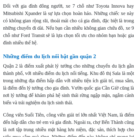
Đối với gia đình đông người, xe 7 chỗ như Toyota Innova hay
Mitsubishi Xpander là sự lựa chọn hoàn hảo. Những chiếc xe này
có không gian rộng rãi, thoải mái cho cả gia đình, đặc biệt là trong
những chuyến đi dài. Nếu bạn cần nhiều không gian chứa đồ, xe 9
chỗ như Ford Transit sẽ là lựa chọn tối ưu cho nhóm bạn hoặc gia
đình nhiều thế hệ.
Những điểm du lịch nổi bật gần quận 2
Quận 2 là điểm xuất phát lý tưởng cho những chuyến du lịch gần
thành phố, với nhiều điểm du lịch nổi tiếng. Khu đô thị Sala là một
trong những địa điểm hấp dẫn với nhiều tiện ích giải trí, mua sắm,
là điểm đến lý tưởng cho gia đình. Vườn quốc gia Cần Giờ cũng là
nơi lý tưởng để khám phá hệ sinh thái rừng ngập mặn, ngắm cảnh
biển và trải nghiệm du lịch sinh thái.
Công viên Suối Tiên, công viên giải trí lớn nhất Việt Nam, là điểm
đến hấp dẫn cho trẻ em và gia đình. Ngoài ra, chợ Bến Thành cũng
là nơi tập trung nhiều mặt hàng lưu niệm, đặc sản, thích hợp cho
việc mua sắm quà tặng. Những điểm đến này không chỉ mang lại