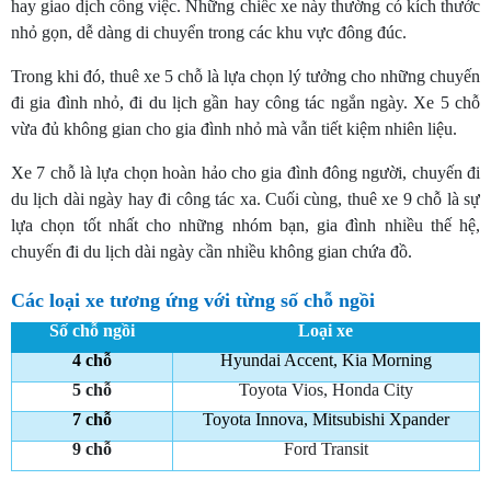
hay giao dịch công việc. Những chiếc xe này thường có kích thước
nhỏ gọn, dễ dàng di chuyển trong các khu vực đông đúc.
Trong khi đó, thuê xe 5 chỗ là lựa chọn lý tưởng cho những chuyến
đi gia đình nhỏ, đi du lịch gần hay công tác ngắn ngày. Xe 5 chỗ
vừa đủ không gian cho gia đình nhỏ mà vẫn tiết kiệm nhiên liệu.
Xe 7 chỗ là lựa chọn hoàn hảo cho gia đình đông người, chuyến đi
du lịch dài ngày hay đi công tác xa. Cuối cùng, thuê xe 9 chỗ là sự
lựa chọn tốt nhất cho những nhóm bạn, gia đình nhiều thế hệ,
chuyến đi du lịch dài ngày cần nhiều không gian chứa đồ.
Các loại xe tương ứng với từng số chỗ ngồi
Số chỗ ngồi
Loại xe
4 chỗ
Hyundai Accent, Kia Morning
5 chỗ
Toyota Vios, Honda City
7 chỗ
Toyota Innova, Mitsubishi Xpander
9 chỗ
Ford Transit