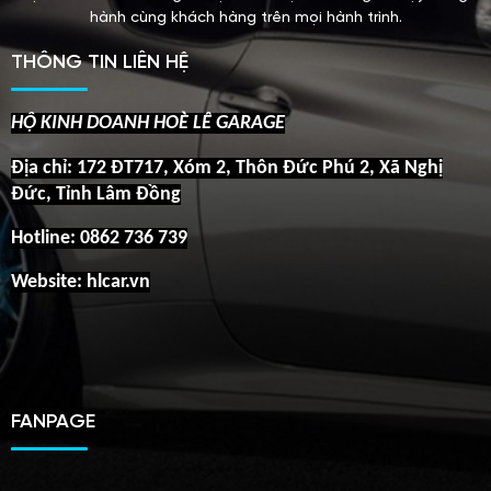
chiếc xe khi rời xưởng đều đạt trạng thái vận hành an toàn, ổn
định và bền bỉ. Chúng tôi tự hào là địa chỉ đáng tin cậy đồng
hành cùng khách hàng trên mọi hành trình.
THÔNG TIN LIÊN HỆ
HỘ KINH DOANH HOÈ LÊ GARAGE
Địa chỉ: 172 ĐT717, Xóm 2, Thôn Đức Phú 2, Xã Nghị
Đức, Tỉnh Lâm Đồng
Hotline:
0862 736 739
Website: hlcar.vn
FANPAGE