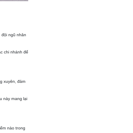
, đội ngũ nhân
ặc chi nhánh để
ng xuyên, đảm
ều này mang lại
iểm nào trong