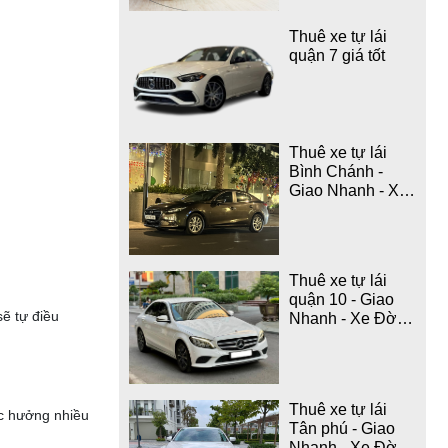
Thuê xe tự lái
quận 7 giá tốt
Thuê xe tự lái
Bình Chánh -
Giao Nhanh - Xe
Đời Mới
Thuê xe tự lái
quận 10 - Giao
sẽ tự điều
Nhanh - Xe Đời
Mới
Thuê xe tự lái
ợc hưởng nhiều
Tân phú - Giao
Nhanh - Xe Đời