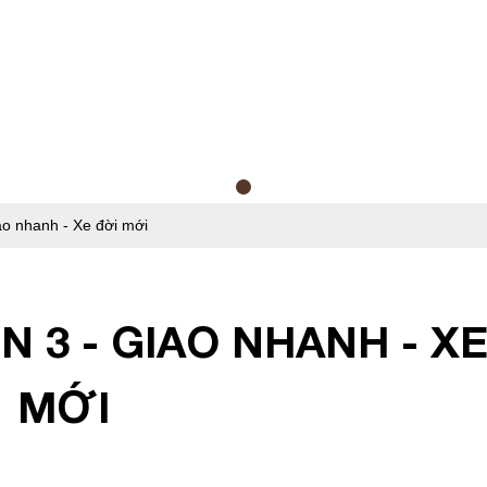
iao nhanh - Xe đời mới
N 3 - GIAO NHANH - X
MỚI