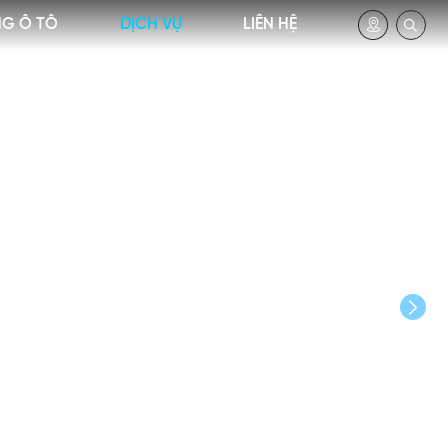
NG Ô TÔ
DỊCH VỤ
LIÊN HỆ