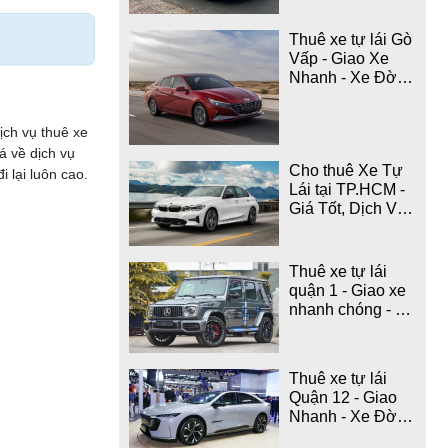
Thuê xe tự lái Gò
Vấp - Giao Xe
Nhanh - Xe Đời
Mới
ịch vụ thuê xe
á về dịch vụ
Cho thuê Xe Tự
 lại luôn cao.
Lái tại TP.HCM -
Giá Tốt, Dịch Vụ
Chuyên Nghiệp
Thuê xe tự lái
quận 1 - Giao xe
nhanh chóng - xe
đời mới
Thuê xe tự lái
Quận 12 - Giao
Nhanh - Xe Đời
Mới